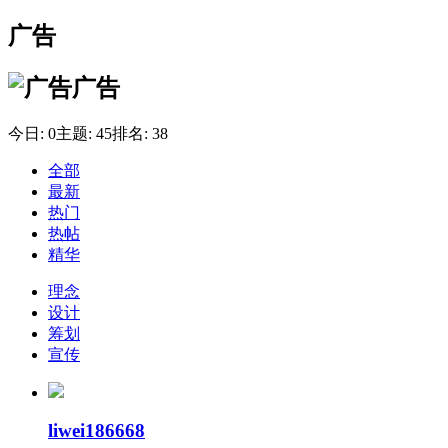
广告
广告
今日:
0
主题:
45
排名:
38
全部
最新
热门
热帖
精华
理念
设计
筹划
宣传
liwei186668