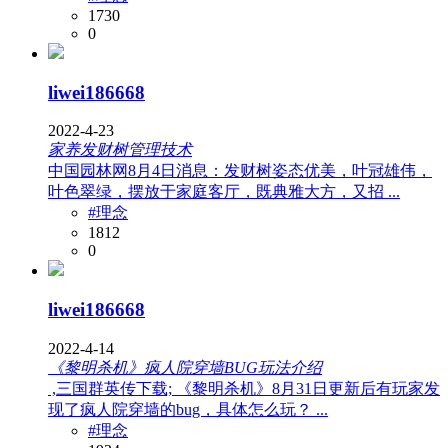
1730
0
liwei186668
2022-4-23
家养发财树管理技术
中国园林网8月4日消息：发财树姿态优美，叶冠雄伟，
叶色翠绿，摆放于家庭客厅，既典雅大方，又招 ...
#理念
1812
0
liwei186668
2022-4-14
《黎明杀机》疯人院穿墙BUG玩法介绍
,三国群英传下载; 《黎明杀机》8月31日更新后有玩家发
现了疯人院穿墙的bug，具体怎么玩？ ...
#理念