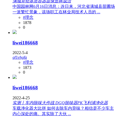
满城育轻基质容器苗保造林成活
中国园林网6月16日消息：连日来，河北省满城县苗圃场
一派繁忙景象，该场职工在林业局技术人员的 ...
#理念
1878
0
liwei186668
2022-5-4
gf1ehgfa
#理念
1873
0
liwei186668
2022-4-25
实测丨车内除味大作战 DGQ除味器PK飞利浦净化器
车载净化器大比拼 如何去除车内异味？相信是不少车主
内心深处的痛。其实除了大伙 ...