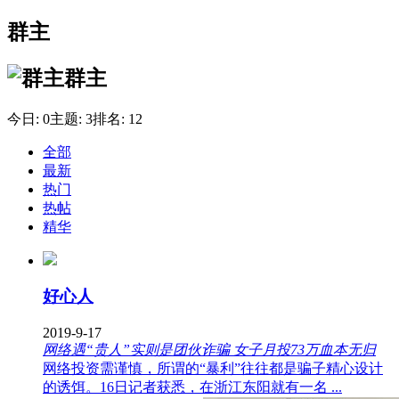
群主
群主
今日:
0
主题:
3
排名:
12
全部
最新
热门
热帖
精华
好心人
2019-9-17
网络遇“贵人”实则是团伙诈骗 女子月投73万血本无归
网络投资需谨慎，所谓的“暴利”往往都是骗子精心设计
的诱饵。16日记者获悉，在浙江东阳就有一名 ...