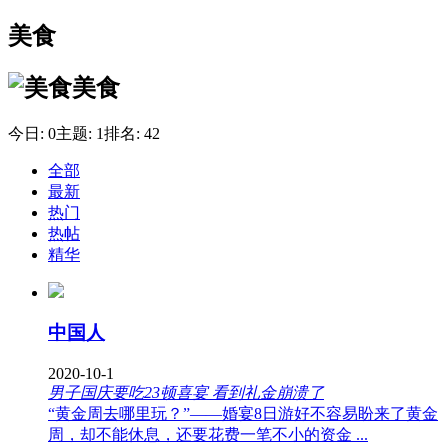
美食
美食
今日:
0
主题:
1
排名:
42
全部
最新
热门
热帖
精华
中国人
2020-10-1
男子国庆要吃23顿喜宴 看到礼金崩溃了
“黄金周去哪里玩？”——婚宴8日游好不容易盼来了黄金
周，却不能休息，还要花费一笔不小的资金 ...