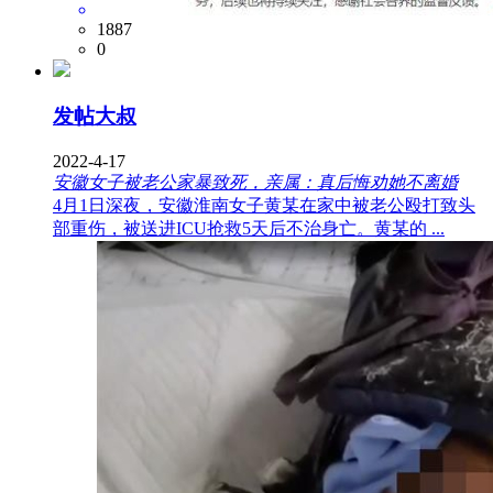
1887
0
发帖大叔
2022-4-17
安徽女子被老公家暴致死，亲属：真后悔劝她不离婚
4月1日深夜，安徽淮南女子黄某在家中被老公殴打致头
部重伤，被送进ICU抢救5天后不治身亡。黄某的 ...