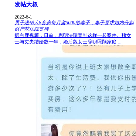
发帖大叔
2022-6-1
男子送情人8套房每月留5000给妻子，妻子要求婚内分割
财产获法院支持
据白鹿视频，日前，思明法院宣判这样一起案件。魏女
士与丈夫结婚数十年，婚后魏女士辞职照顾家庭 ...