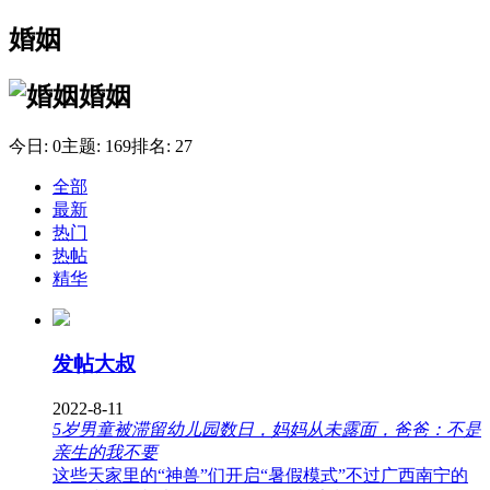
婚姻
婚姻
今日:
0
主题:
169
排名:
27
全部
最新
热门
热帖
精华
发帖大叔
2022-8-11
5岁男童被滞留幼儿园数日，妈妈从未露面，爸爸：不是
亲生的我不要
这些天家里的“神兽”们开启“暑假模式”不过广西南宁的