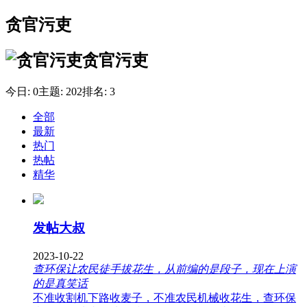
贪官污吏
贪官污吏
今日:
0
主题:
202
排名:
3
全部
最新
热门
热帖
精华
发帖大叔
2023-10-22
查环保让农民徒手拔花生，从前编的是段子，现在上演
的是真笑话
不准收割机下路收麦子，不准农民机械收花生，查环保