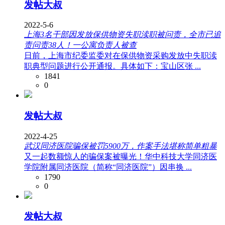
发帖大叔
2022-5-6
上海3名干部因发放保供物资失职渎职被问责，全市已追
责问责38人！一公寓负责人被查
日前，上海市纪委监委对在保供物资采购发放中失职渎
职典型问题进行公开通报。具体如下：宝山区张 ...
1841
0
发帖大叔
2022-4-25
武汉同济医院骗保被罚5900万，作案手法堪称简单粗暴
又一起数额惊人的骗保案被曝光！华中科技大学同济医
学院附属同济医院（简称“同济医院”）因串换 ...
1790
0
发帖大叔