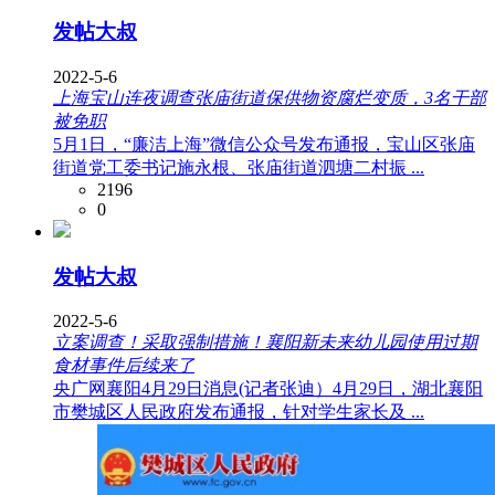
发帖大叔
2022-5-6
上海宝山连夜调查张庙街道保供物资腐烂变质，3名干部
被免职
5月1日，“廉洁上海”微信公众号发布通报，宝山区张庙
街道党工委书记施永根、张庙街道泗塘二村振 ...
2196
0
发帖大叔
2022-5-6
立案调查！采取强制措施！襄阳新未来幼儿园使用过期
食材事件后续来了
央广网襄阳4月29日消息(记者张迪）4月29日，湖北襄阳
市樊城区人民政府发布通报，针对学生家长及 ...