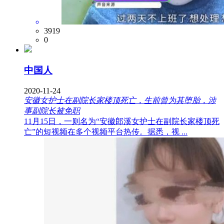
3919
0
中国人
2020-11-24
安徽女护士在副院长家楼顶死亡，生前曾为其堕胎，涉
事副院长被免职
11月15日，一则名为“安徽郎溪女护士在副院长家楼顶死
亡”的短视频在多个视频平台热传。据悉，视 ...