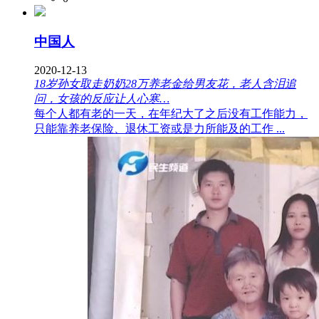
中国人
2020-12-13
18岁孙女取走奶奶28万养老金给男友花，老人含泪追
问，女孩的反应让人心寒…
每个人都有老的一天，在年纪大了之后没有工作能力，
只能靠养老保险、退休工资或是力所能及的工作 ...