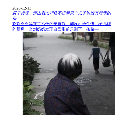
2020-12-13
房子拆迁，萧山老太却住不进新家？儿子说没有母亲的
份
欢欢喜喜等来了拆迁的安置款，却没机会住进儿子儿媳
的新房。当刘奶奶发现自己眼前只剩下一条路— ...