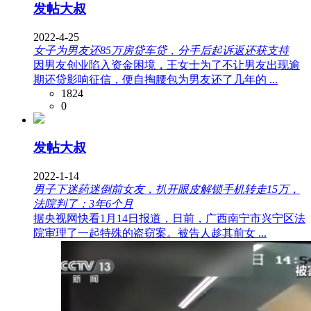
发帖大叔
2022-4-25
女子为男友还85万房贷车贷，分手后起诉返还获支持
因男友创业陷入资金困境，王女士为了不让男友出现逾
期还贷影响征信，便自掏腰包为男友还了几年的 ...
1824
0
发帖大叔
2022-1-14
男子下迷药迷倒前女友，扒开眼皮解锁手机转走15万，
法院判了：3年6个月
据央视网快看1月14日报道，日前，广西南宁市兴宁区法
院审理了一起特殊的盗窃案。被告人趁其前女 ...