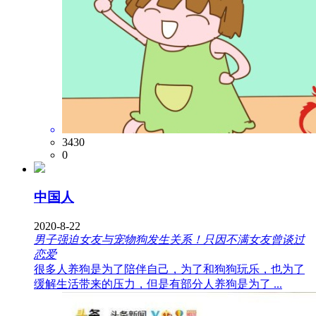
3430
0
中国人
2020-8-22
男子强迫女友与宠物狗发生关系！只因不满女友曾谈过
恋爱
很多人养狗是为了陪伴自己，为了和狗狗玩乐，也为了
缓解生活带来的压力，但是有部分人养狗是为了 ...