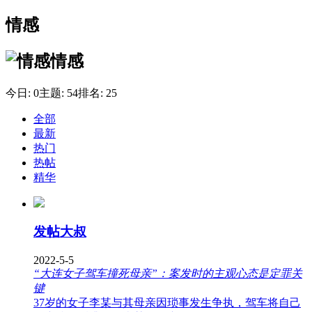
情感
情感
今日:
0
主题:
54
排名:
25
全部
最新
热门
热帖
精华
发帖大叔
2022-5-5
“大连女子驾车撞死母亲”：案发时的主观心态是定罪关
键
37岁的女子李某与其母亲因琐事发生争执，驾车将自己