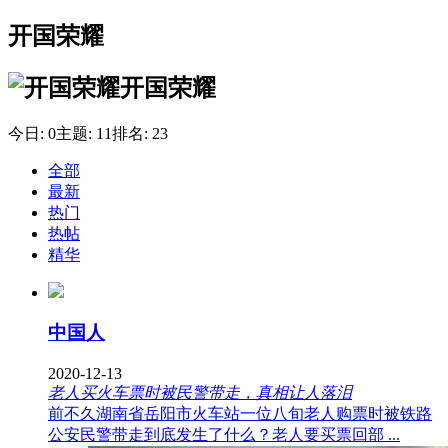
开国荣耀
开国荣耀
今日:
0
主题:
11
排名:
23
全部
最新
热门
热帖
精华
中国人
2020-12-13
老人买火车票时被民警带走，真相让人落泪
前不久湖南省岳阳市火车站一位八旬老人购票时被铁路
公安民警带走到底发生了什么？老人要买票回部 ...