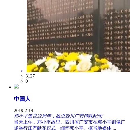
3127
0
中国人
2019-2-19
邓小平逝世22周年，故里四川广安特殊纪念
当天上午，邓小平故里、四川省广安市在邓小平铜像广
场举行庄严献花仪式，缅怀邓小平。据当地媒体 ...