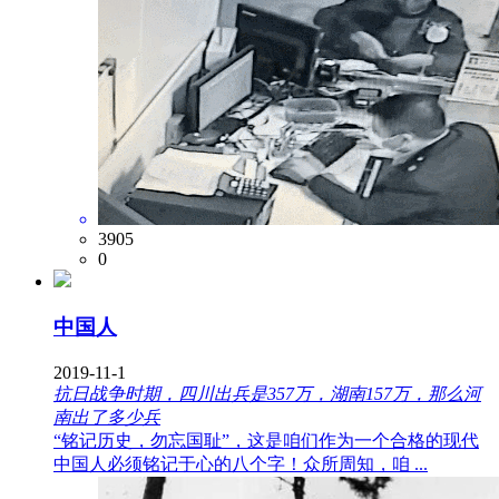
3905
0
中国人
2019-11-1
抗日战争时期，四川出兵是357万，湖南157万，那么河
南出了多少兵
“铭记历史，勿忘国耻”，这是咱们作为一个合格的现代
中国人必须铭记于心的八个字！众所周知，咱 ...