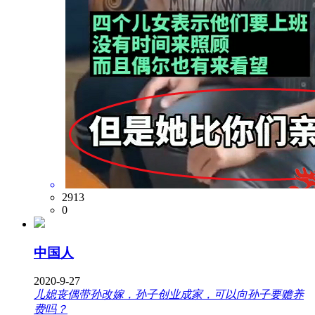
2913
0
中国人
2020-9-27
儿媳丧偶带孙改嫁，孙子创业成家，可以向孙子要赡养
费吗？