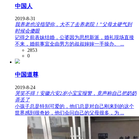
中国人
2019-8-31
我养老也没指望你，大不了去养老院！”父母太硬气到
时候会傻眼
记得之前表妹结婚，公婆因为思想新派，婚礼现场直接
不来，婚前事宜全由男方的叔叔婶婶一手操办。 ...
2853
0
中国道尊
2019-8-24
哭笑不得！安徽六安2岁小宝宝报警，竟声称自己把奶奶
弄丢了
小孩子总是特别可爱的，他们总是对自己刚来到的这个
世界感到很奇妙，他们会问自己的父母很多，为 ...