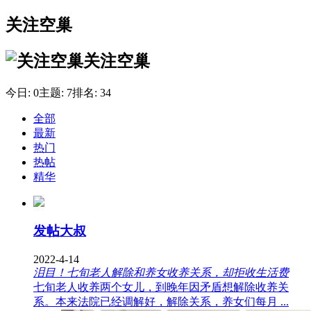
关注空巢
关注空巢
今日:
0
主题:
7
排名:
34
全部
最新
热门
热帖
精华
发帖大叔
2022-4-14
泪目！七旬老人解除和养女收养关系，却拒收生活费
七旬老人收养两个女儿，到晚年因矛盾想解除收养关
系。本来法院已经调解好，解除关系，养女们每月 ...