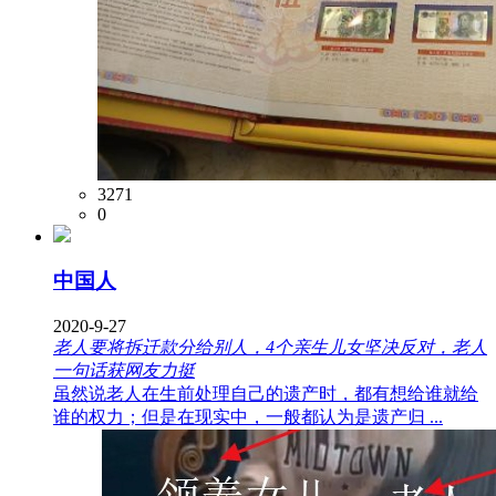
3271
0
中国人
2020-9-27
老人要将拆迁款分给别人，4个亲生儿女坚决反对，老人
一句话获网友力挺
虽然说老人在生前处理自己的遗产时，都有想给谁就给
谁的权力；但是在现实中，一般都认为是遗产归 ...