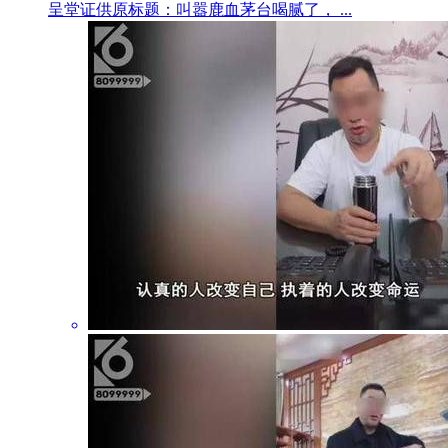
呈堂证供原标题：叫嚣鹿血茅台喝腻了， ...