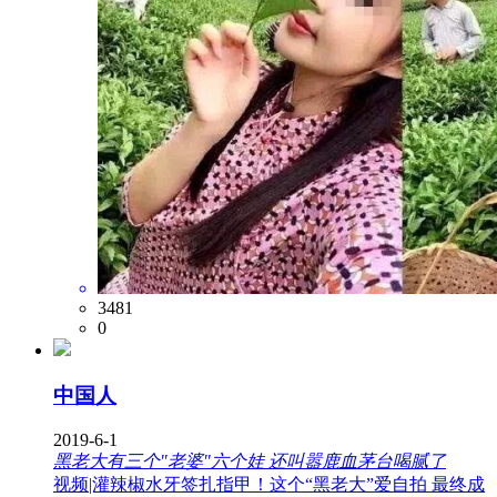
3481
0
中国人
2019-6-1
黑老大有三个"老婆"六个娃 还叫嚣鹿血茅台喝腻了
视频|灌辣椒水牙签扎指甲！这个“黑老大”爱自拍 最终成