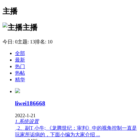
主播
主播
今日:
0
主题:
13
排名:
10
全部
最新
热门
热帖
精华
liwei186668
2022-1-21
1.系统设置
,2、副T 小牛; 《龙腾世纪：审判》中的视角控制一直是
玩家所诟病的，下面小编为大家介绍 ...