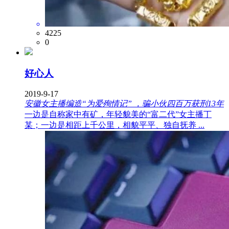
4225
0
好心人
2019-9-17
安徽女主播编造“为爱殉情记” ，骗小伙四百万获刑13年
一边是自称家中有矿，年轻貌美的“富二代”女主播丁
某；一边是相距上千公里，相貌平平、独自抚养 ...