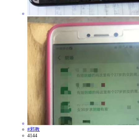
#邪教
4144