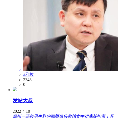
#邪教
2343
0
发帖大叔
2022-4-10
郑州一高校男生鞋内藏摄像头偷拍女生裙底被拘留！开