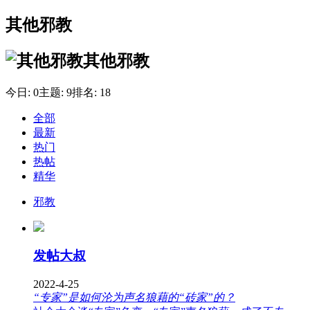
其他邪教
其他邪教
今日:
0
主题:
9
排名:
18
全部
最新
热门
热帖
精华
邪教
发帖大叔
2022-4-25
“专家”是如何沦为声名狼藉的“砖家”的？