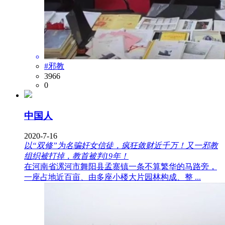
#邪教
3966
0
中国人
2020-7-16
以“双修”为名骗奸女信徒，疯狂敛财近千万！又一邪教
组织被打掉，教首被判19年！
在河南省漯河市舞阳县孟寨镇一条不算繁华的马路旁，
一座占地近百亩、由多座小楼大片园林构成、整 ...