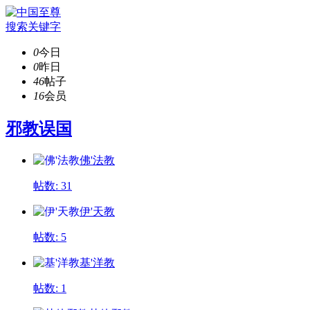
搜索关键字
0
今日
0
昨日
46
帖子
16
会员
邪教误国
佛'法教
帖数: 31
伊'天教
帖数: 5
基'洋教
帖数: 1