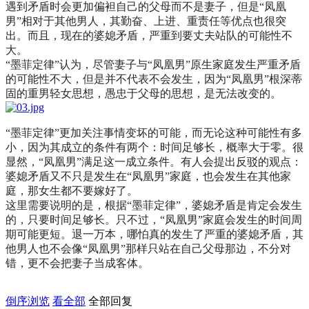
遇到矛盾时会更加偏袒自己的父母而不是妻子，但是“凤凰
男”相对于其他男人，其勤奋、上进、重责任等优点也很突
出。而且，现在的婆媳矛盾，严重到要丈夫站队的可能性不
大。
“墨菲定律”认为，尽管妻子与“凤凰男”原生家庭发生严重矛盾
的可能性不大，但是并不代表不会发生，因为“凤凰男”根深蒂
固的重男轻女思想，愚忠于父母的思想，是无法改变的。
“墨菲定律”更加关注事情变坏的可能，而无论这种可能性有多
小，因为其成立的条件有两个：时间足够长，概率大于零。很
显然，“凤凰男”满足这一成立条件。有人会提出反驳的观点：
婆媳矛盾又不只是发生在“凤凰男”家庭，也会发生在其他家
庭，那女生都不要嫁好了。
这里需要说明的是，根据“墨菲定律”，婆媳矛盾是肯定会发生
的，只要时间足够长。只不过，“凤凰男”家庭会发生的时间周
期可能更短。退一万本，哪怕真的发生了严重的婆媳矛盾，其
他男人也不会像“凤凰男”那样只站在自己父母那边，不分对
错，更不会把妻子当成客体。
倒序浏览
看全部
全部回复