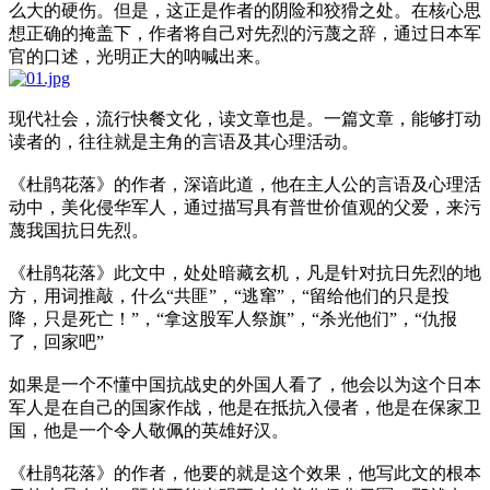
么大的硬伤。但是，这正是作者的阴险和狡猾之处。在核心思
想正确的掩盖下，作者将自己对先烈的污蔑之辞，通过日本军
官的口述，光明正大的呐喊出来。
现代社会，流行快餐文化，读文章也是。一篇文章，能够打动
读者的，往往就是主角的言语及其心理活动。
《杜鹃花落》的作者，深谙此道，他在主人公的言语及心理活
动中，美化侵华军人，通过描写具有普世价值观的父爱，来污
蔑我国抗日先烈。
《杜鹃花落》此文中，处处暗藏玄机，凡是针对抗日先烈的地
方，用词推敲，什么“共匪”，“逃窜”，“留给他们的只是投
降，只是死亡！”，“拿这股军人祭旗”，“杀光他们”，“仇报
了，回家吧”
如果是一个不懂中国抗战史的外国人看了，他会以为这个日本
军人是在自己的国家作战，他是在抵抗入侵者，他是在保家卫
国，他是一个令人敬佩的英雄好汉。
《杜鹃花落》的作者，他要的就是这个效果，他写此文的根本