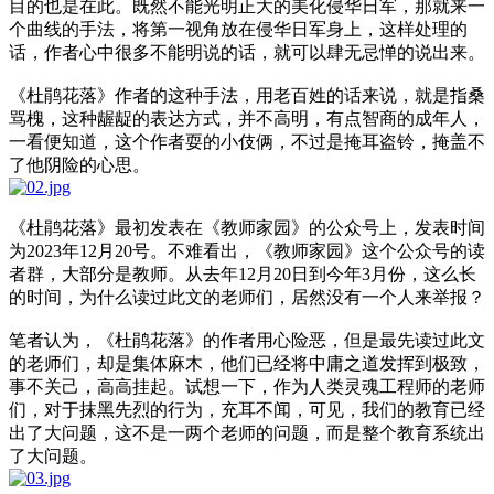
目的也是在此。既然不能光明正大的美化侵华日军，那就来一
个曲线的手法，将第一视角放在侵华日军身上，这样处理的
话，作者心中很多不能明说的话，就可以肆无忌惮的说出来。
《杜鹃花落》作者的这种手法，用老百姓的话来说，就是指桑
骂槐，这种龌龊的表达方式，并不高明，有点智商的成年人，
一看便知道，这个作者耍的小伎俩，不过是掩耳盗铃，掩盖不
了他阴险的心思。
《杜鹃花落》最初发表在《教师家园》的公众号上，发表时间
为2023年12月20号。不难看出，《教师家园》这个公众号的读
者群，大部分是教师。从去年12月20日到今年3月份，这么长
的时间，为什么读过此文的老师们，居然没有一个人来举报？
笔者认为，《杜鹃花落》的作者用心险恶，但是最先读过此文
的老师们，却是集体麻木，他们已经将中庸之道发挥到极致，
事不关己，高高挂起。试想一下，作为人类灵魂工程师的老师
们，对于抹黑先烈的行为，充耳不闻，可见，我们的教育已经
出了大问题，这不是一两个老师的问题，而是整个教育系统出
了大问题。