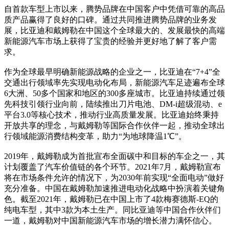
自首款车型上市以来，腾势品牌在中国客户中凭借可靠的高品
质产品赢得了良好的口碑。通过共同推进腾势品牌的业务发
展，比亚迪和戴姆勒在中国这个全球最大的、发展最快的高端
新能源汽车市场上获得了宝贵的经验并更好地了解了客户需
求。
作为全球最早明确新能源战略的企业之一，比亚迪在“7+4”全
交通出行领域率先实现电动化布局，新能源汽车足迹遍布全球
6大洲、50多个国家和地区的300多座城市。比亚迪持续通过领
先科技引领行业向前，陆续推出刀片电池、DM-i超级混动、e
平台3.0等核心技术，推动行业高质量发展。比亚迪始终秉持
开放共享的理念，与戴姆勒等国际合作伙伴一起，推动全球出
行领域能源消费结构变革，助力“为地球降温1℃”。
2019年，戴姆勒成为首批宣布全面碳中和目标的车企之一，其
计划覆盖了汽车价值链的各个环节。2021年7月，戴姆勒宣布
将在市场条件允许的情况下，为2030年前实现“全面电动”做好
充分准备。中国在戴姆勒加速推进电动化战略中扮演着关键角
色。截至2021年，戴姆勒已在中国上市了4款梅赛德斯-EQ的
纯电车型，其中3款为本土生产。同比亚迪等中国合作伙伴们
一道，戴姆勒对中国新能源汽车市场的增长潜力满怀信心。