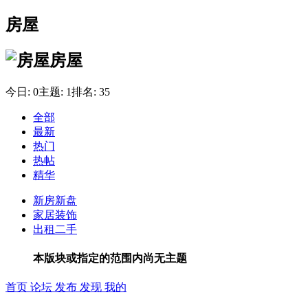
房屋
房屋
今日:
0
主题:
1
排名:
35
全部
最新
热门
热帖
精华
新房新盘
家居装饰
出租二手
本版块或指定的范围内尚无主题
首页
论坛
发布
发现
我的