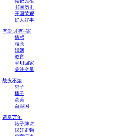
铭记先祖
书写历史
开国荣耀
好人好事
有爱 才有--家
情感
相亲
婚姻
教育
宝贝回家
关注空巢
战火不熄
鬼子
棒子
欧美
白眼国
遗臭万年
婊子牌坊
汉奸走狗