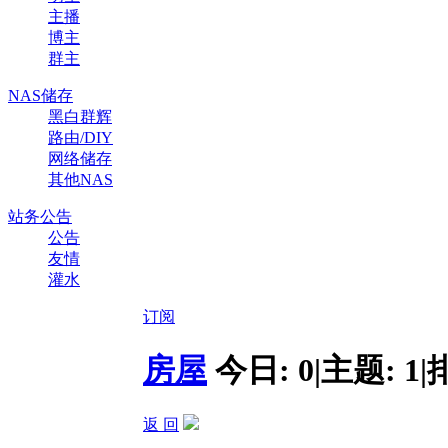
主播
博主
群主
NAS储存
黑白群辉
路由/DIY
网络储存
其他NAS
站务公告
公告
友情
灌水
订阅
房屋
今日:
0
|
主题:
1
|
返 回