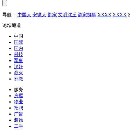
导航：
中国人
安徽人
劉家
文明沈丘
劉家群辉
XXXX
XXXX
论坛通道
中国
国际
国内
科技
军事
汉奸
战火
邪教
服务
房屋
物业
招聘
广告
装饰
二手