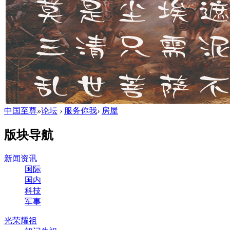
中国至尊
»
论坛
›
服务你我
›
房屋
版块导航
新闻资讯
国际
国内
科技
军事
光荣耀祖