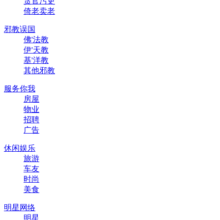
贪官污吏
倚老卖老
邪教误国
佛'法教
伊'天教
基'洋教
其他邪教
服务你我
房屋
物业
招聘
广告
休闲娱乐
旅游
车友
时尚
美食
明星网络
明星