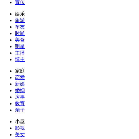
宣传
娱乐
旅游
车友
时尚
美食
明星
主播
博主
家庭
恋爱
新娘
婚姻
房事
教育
亲子
小屋
影视
美女