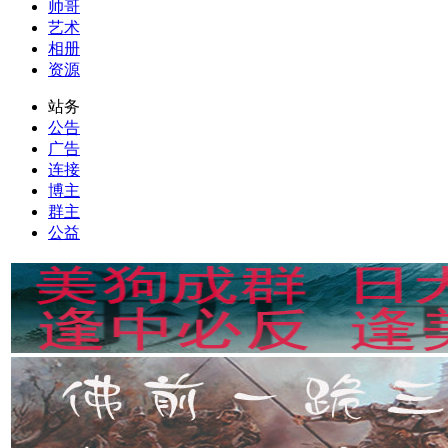
帅哥
艺术
相册
资源
站务
公告
广告
连接
博主
群主
公益